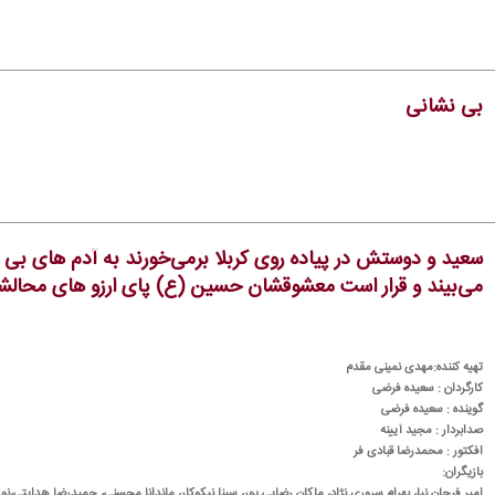
بی نشانی
سعید و دوستش در پیاده روی كربلا برمی‌خورند به آدم های بی 
می‌بیند و قرار است معشوقشان حسین (ع) پای ارزو های محالشان 
تهیه كننده:مهدی نمینی مقدم
كارگردان : سعیده فرضی
گوینده : سعیده فرضی
صدابردار : مجید آیینه
افكتور : محمدرضا قبادی فر
بازیگران:
امیر فرحان نیا، بهرام سروری نژاد، ماكان رضایی پور، سینا نیكوكار، ماندانا محسنی، حمیدرضا هدایتی،نورا