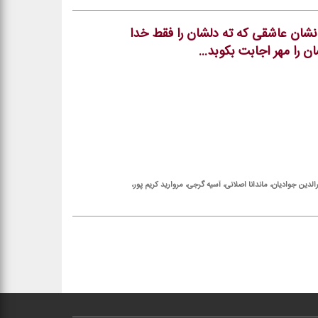
نشان عاشقی كه ته دلشان را فقط خدا
را مهر اجابت بكوبد...
لدین جوادیان، ماندانا اصلانی، آسیه گرجی، مروارید كریم پور،