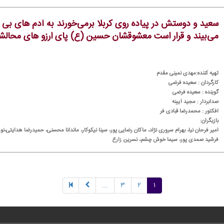
سعید و دوستش در پیاده روی كربلا برمی‌خورند به آدم های بی 
می‌بیند و قرار است معشوقشان حسین (ع) پای ارزو های محالشان 
تهیه كننده:مهدی نمینی مقدم
كارگردان : سعیده فرضی
گوینده : سعیده فرضی
صدابردار : مجید آیینه
افكتور : محمدرضا قبادی فر
بازیگران:
امیر فرحان نیا، بهرام سروری نژاد، ماكان رضایی پور، سینا نیكوكار، ماندانا محسنی، حمیدرضا هدایتی،نورا
فرشید صمدی پور، سیما خوش چشم، نسرین زارع
...
۳
۲
۱