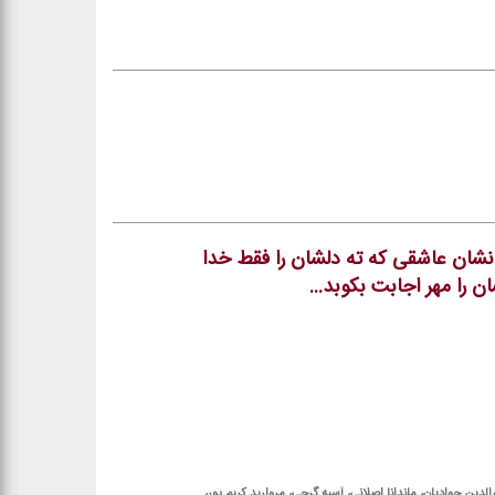
نشان عاشقی كه ته دلشان را فقط خدا
را مهر اجابت بكوبد...
لدین جوادیان، ماندانا اصلانی، آسیه گرجی، مروارید كریم پور،