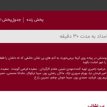
پخش زنده
جدول‌پخش
(آر
وستش در پیاده روی كربلا برمی‌خورند به آدم های بی نشان عاشقی كه ته دلشان را فق
ا مهر اجابت بكوبد
 مرضیه بامیری تهیه كننده:مهدی نمینی مقدم كارگردان : سعیده فرضی گوینده : سعیده ف
 امیر فرحان نیا، بهرام سروری نژاد، ماكان رضایی پور، سینا نیكوكار، ماندانا محسنی، حم
كریم پور، فرشید صمدی پور، سیما خوش چشم، نسرین زارع
بی نشانی