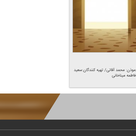
ه برنامه اذان صبح رادیو ایران/اذان صبح به افق تهران:۰۳:۲۱/موذن: محمد آقاتی/ تهیه كنندگان:سعید
اطمه میناخانی