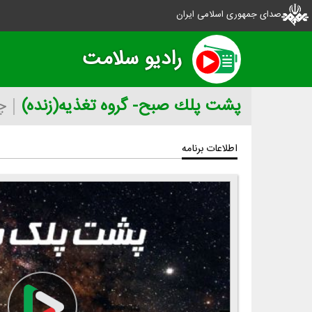
صدای جمهوری اسلامی ایران
رادیو سلامت
پشت پلك صبح- گروه تغذیه(زنده)
چها
اطلاعات برنامه