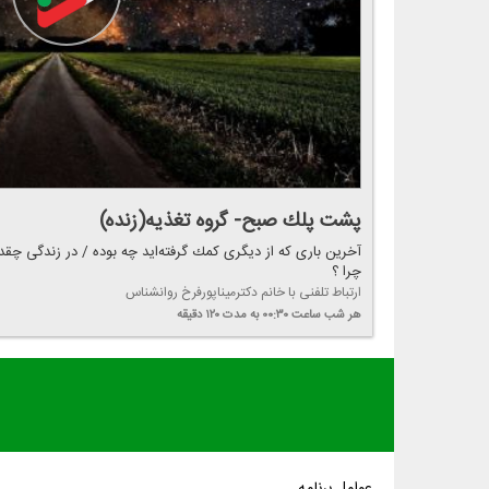
پشت پلك صبح- گروه تغذیه(زنده)
آخرین باری كه از دیگری كمك گرفته‌اید چه بوده / در زندگی چق
چرا ؟
ارتباط تلفنی با خانم دكترمیناپورفرخ روانشناس
هر شب
ساعت ۰۰:۳۰
به مدت ۱۲۰ دقیقه
عوامل برنامه