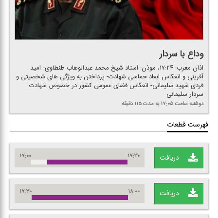
وداع با سردار
اذان مغرب: ۱۷:۲۴، موذن: استاد شیخ محمد عبدالوهاب طنطاوی- امید
آفرینی و انعكاس ابعاد حماسی شهادت- پرداختن به ویژگی های شخصیتی و
فردی شهید سلیمانی- انعكاس فضای عمومی كشور در خصوص شهادت
سردار سلیمانی
دوشنبه
ساعت ۱۷:۰۵
به مدت ۱۱۵ دقیقه
فهرست قطعات
۱۷:۰۰
۱۷:۳۰
دریافت
۱۷:۳۰
۱۸:۰۰
دریافت