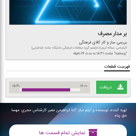
بر مدار مصرف
بررسی ساز و كار كالای فرهنگی
كارشناس: عبداله كریم زاده(عضو گروه مطالعات فرهنگی دانشگاه علامه طباطبایی)
"پنجشنبه"
ساعت ۱۵:۳۱
به مدت ۲۴ دقیقه
فهرست قطعات
۱۵:۳۰
۱۶:۰۰
دریافت
تهیه كننده، نویسنده و آیتم ساز: آتنا ابراهیمی معیر كارشناس مجری: مهسا
حق پناه
نمایش تمام قسمت ها