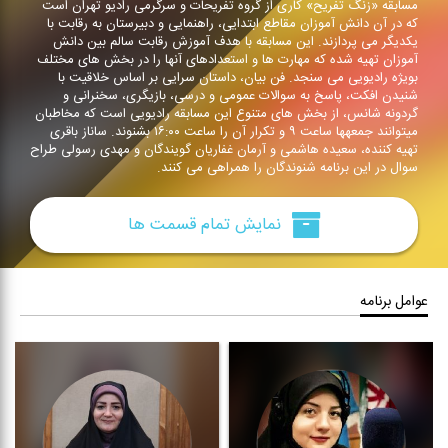
مسابقه «زنگ تفریح» كاری از گروه تفریحات و سرگرمی رادیو تهران است
كه در آن دانش آموزان مقاطع ابتدایی، راهنمایی و دبیرستان به رقابت با
یكدیگر می پردازند. این مسابقه با هدف آموزش رقابت سالم بین دانش
آموزان تهیه شده كه مهارت ها و استعدادهای آنها را در بخش های مختلف
بویژه رادیویی می سنجد. فن بیان، داستان سرایی بر اساس خلاقیت با
شنیدن افكت، پاسخ به سوالات عمومی و درسی، بازیگری، سخنرانی و
گردونه شانس، از بخش های متنوع این مسابقه رادیویی است كه مخاطبان
می‎توانند جمعه‎ها ساعت ۹ و تكرار آن را ساعت ۱۶:۰۰ بشنوند. ساناز باقری
تهیه كننده، سعیده هاشمی و آرمان غفاریان گویندگان و مهدی رسولی طراح
سوال در این برنامه شنوندگان را همراهی می كنند.
نمایش تمام قسمت ها
عوامل برنامه