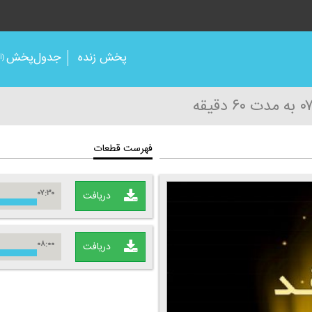
پخش زنده
جدول‌پخش
(آر
به مدت ۶۰ دقیقه
فهرست قطعات
۰۷:۳۰
دریافت
۰۸:۰۰
دریافت