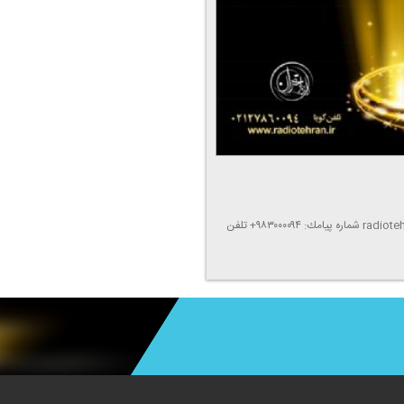
آدرس اینترنتی: www.radiotehran.ir پست الكترونیك: radiotehran@irib.ir شماره پیامك: ۹۸۳۰۰۰۰۹۴+ تلفن