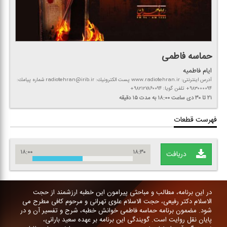
حماسه فاطمی
ایام فاطمیه
آدرس اینترنتی: www.radiotehran.ir پست الكترونیك: radiotehran@irib.ir شماره پیامك:
۹۸۳۰۰۰۰۹۴+ تلفن گویا: ۹۸۲۱۲۷۸۶۰۰۹۴+
۲۱ تا ۳۰ دی
ساعت ۱۸:۰۰
به مدت ۱۵ دقیقه
فهرست قطعات
۱۸:۰۰
۱۸:۳۰
دریافت
در این برنامه، مطالب و مباحثی پیرامون این خطبه ارزشمند از حجت
الاسلام دكتر رفیعی، حجت الاسلام علوی تهرانی و مرحوم كافی مطرح می
شود. مضمون برنامه حماسه فاطمی خوانش خطبه، شرح و تفسیر آن و در
پایان نقل روایت است. گویندگی این برنامه بر عهده سعید بارانی،