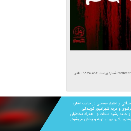
آدرس اینترنتی: www.radiotehran.ir پست الكترونیك: radiotehran@irib.ir شماره پیامك: ۹۸۳۰۰۰۰۹۴+ تلفن
هیأتی و اخلاق حسینی در جامعه اشاره
 رضوی و مریم شهرامپور گویندگی،
 حامد رشید سادات و...همراه مخاطبان
وندی رادیو تهران تهیه و پخش می‌شود.