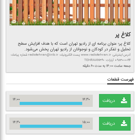
كلاغ پر
كلاغ پر؛ عنوان برنامه ای از رادیو تهران است كه با هدف افزایش سطح
تحلیل و تفكر در كودكان و نوجوانان از رادیو تهران پخش می‌شود.
آدرس اینترنتی: www.radiotehran.ir پست الكترونیك: radiotehran@irib.ir شماره پیامك:
۹۸۳۰۰۰۰۹۴+ آپارات: TEHRAAN۳۶۰
جمعه
ساعت ۱۴:۰۰
به مدت ۶۰ دقیقه
فهرست قطعات
۱۴:۰۰
۱۴:۳۰
دریافت
۱۴:۳۰
۱۵:۰۰
دریافت