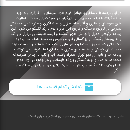
در این برنامه با مهمانان یا عوامل فیلم های سینمایی از كارگردان و تهیه
كننده گرفته تا فیلمنامه نویس و بازیگران در مورد دنیای كودكی، فعالیت
های حرفه ای و هنری و آثار فیلم سازان و سینماگران و هنرمندانی كه نقش
بسزایی در ترویج فرهنگ و تاریخ این مرز و بوم دارند گفتگو می شود. این
برنامه ارتباطی عمیق با چالش های گذشته و آینده هنرمندان برقرار می كند
و به رویاهای كودكی و بزرگسالی آنها و رسیدن به نقطه هدف می پردازد.
مخاطبانی كه به حوزه سینما و فیلم سازی علاقه مند هستند و دوست دارند
كه با دنیای كودكی و دغدغه های فكری هنرمندان آشنا شوند، می توانند با
برنامه آب و تاب از رادیو تهران همراه باشند. آب و تاب با اجرای هنرمندانه
محمدصالح علاء و تهیه كنندگی پروانه طهماسبی هر جمعه بر روی موج
اف.ام ردیف ۹۴ مگاهرتز پخش می شود. رادیو تهران را در اینستاگرام و
دیگر
نمایش تمام قسمت ها
تمامی حقوق سایت متعلق به صدای جمهوری اسلامی ایران است
.