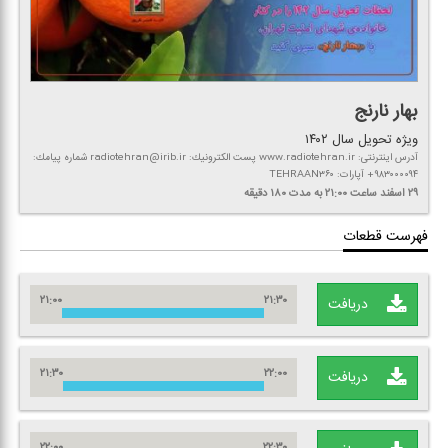
بهار نارنج
ویژه تحویل سال ۱۴۰۲
آدرس اینترنتی: www.radiotehran.ir پست الكترونیك: radiotehran@irib.ir شماره پیامك:
۹۸۳۰۰۰۰۹۴+ آپارات: TEHRAAN۳۶۰
۲۹ اسفند
ساعت ۲۱:۰۰
به مدت ۱۸۰ دقیقه
فهرست قطعات
۲۱:۰۰
۲۱:۳۰
دریافت
۲۱:۳۰
۲۲:۰۰
دریافت
۲۲:۰۰
۲۲:۳۰