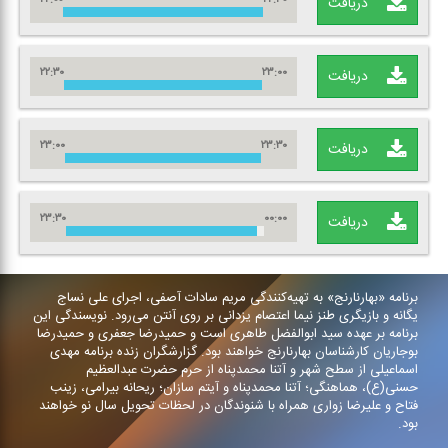
دریافت
۲۲:۳۰
۲۳:۰۰
دریافت
۲۳:۰۰
۲۳:۳۰
دریافت
۲۳:۳۰
۰۰:۰۰
دریافت
برنامه «بهارنارنج» به تهیه‌كنندگی مریم سادات آصفی، اجرای علی نساج
یگانه و بازیگری طنز نیما اعتصام یزدانی بر روی آنتن می‌رود. نویسندگی این
برنامه بر عهده سید ابوالفضل طاهری است و حمیدرضا جعفری و حمیدرضا
بوجاریان كارشناسان بهارنارنج خواهند بود. گزارشگران زنده برنامه مهدی
اسماعیلی از سطح شهر و آتنا محمدپناه از حرم حضرت عبدالعظیم
حسنی(ع)، هماهنگی؛ آتنا محمدپناه و آیتم سازان؛ ریحانه بیرامی، زینب
فتاح و علیرضا زواری همراه با شنوندگان در لحظات تحویل سال نو خواهند
بود.