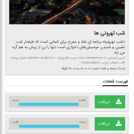
شب تهرونی ها
«شب تهرونیا» برنامه ای شاد و مفرح برای كسانی است كه طرفدار شب
نشینی و شنیدن موسیقی‌های دلنوازی است دلها را بی از پیش به هم گره
می زنه.
آدرس اینترنتی: www.radiotehran.ir پست الكترونیك: radiotehran@irib.ir شماره پیامك:
۹۸۳۰۰۰۰۹۴+ آپارات: TEHRAAN۳۶۰
بامداد جمعه و شنبه
ساعت ۰۰:۰۰
به مدت ۶۰ دقیقه
فهرست قطعات
۰۰:۰۰
۰۰:۳۰
دریافت
۰۰:۳۰
۰۱:۰۰
دریافت