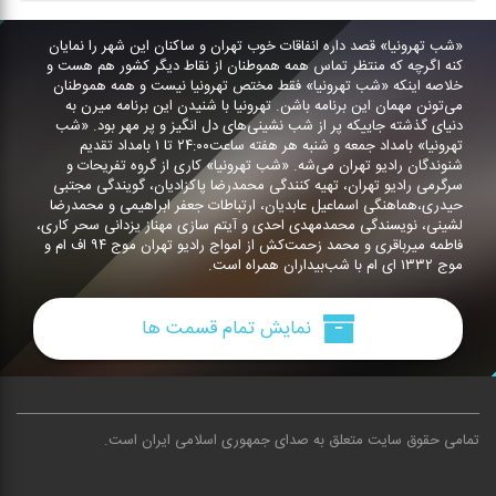
«شب تهرونیا» قصد داره انفاقات خوب تهران و ساكنان این شهر را نمایان
كنه اگرچه كه منتظر تماس همه هموطنان از نقاط دیگر كشور هم هست و
خلاصه اینكه «شب تهرونیا» فقط مختص تهرونیا نیست و همه هموطنان
می‌تونن مهمان این برنامه باشن. تهرونیا با شنیدن این برنامه میرن به
دنیای گذشته جاییكه پر از شب نشینی‌های دل انگیز و پر مهر بود. «شب
تهرونیا» بامداد جمعه و شنبه هر هفته ساعت۲۴:۰۰ تا ۱ بامداد تقدیم
شنوندگان رادیو تهران می‌شه. «شب تهرونیا» كاری از گروه تفریحات و
سرگرمی رادیو تهران، تهیه كنندگی محمدرضا پاكزادیان، گویندگی مجتبی
حیدری،هماهنگی اسماعیل عابدیان، ارتباطات جعفر ابراهیمی و محمدرضا
لشینی، نویسندگی محمدمهدی احدی و آیتم سازی مهناز یزدانی سحر كاری،
فاطمه میرباقری و محمد زحمت‌كش از امواج رادیو تهران موج ۹۴ اف ام و
موج ۱۳۳۲ ای ام با شب‌بیداران همراه است.
نمایش تمام قسمت ها
تمامی حقوق سایت متعلق به صدای جمهوری اسلامی ایران است
.