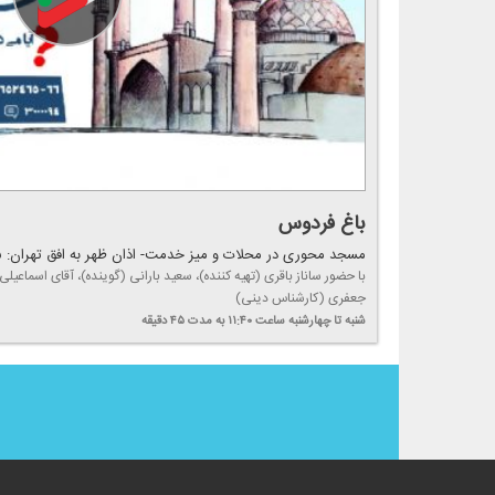
باغ فردوس
مسجد محوری در محلات و میز خدمت- اذان ظهر به افق تهران: ۱۲:۰۵
با حضور ساناز باقری (تهیه كننده)، سعید بارانی (گوینده)، آقای اسماعی
جعفری (كارشناس دینی)
شنبه تا چهارشنبه
ساعت ۱۱:۴۰
به مدت ۴۵ دقیقه