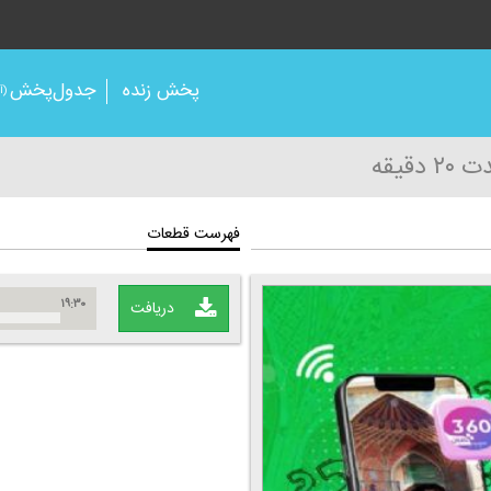
پخش زنده
جدول‌پخش
(آر
 دقیقه
فهرست قطعات
۱۹:۳۰
دریافت