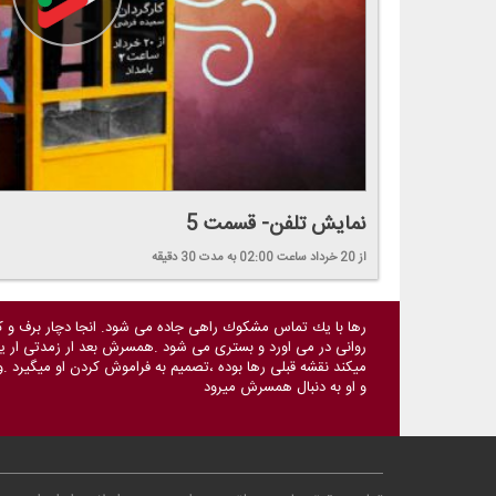
نمایش تلفن- قسمت 5
از 20 خرداد
ساعت 02:00
به مدت 30 دقیقه
رها با یك تماس مشكوك راهی جاده می شود. انجا دچار برف و كول
روانی در می اورد و بستری می شود .همسرش بعد ار زمدتی ار یافتن
میكند نقشه قبلی رها بوده ،تصمیم به فراموش كردن او میگیرد .
و او به دنبال همسرش میرود