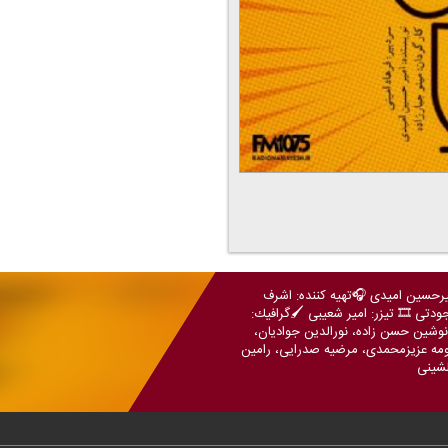
امیرحسین امیدی 🎧تهیه كننده: اشرف
ودتی 🎞️ تیزر: امیر شعیبی 🖌️گرافیك:
نوشین حسن زاده، نورالدین جوادیان،
صومه عزیزمحمدی، مرضیه صدرایی، رامین
لشینی