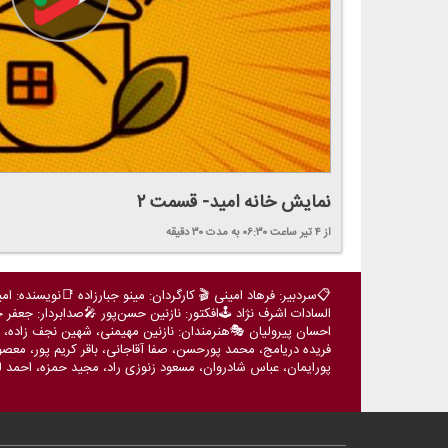
نمایش خانه امید- قسمت ۲
از ۴ تیر
ساعت ۰۶:۳۰
به مدت ۳۰ دقیقه
📋سردبیر: فرهاد امینی 🎬 كارگردان: مینو جبارزاده 📑نویسنده: 
السادات اشرف نژاد 🕹️افكتور: نازنین حسن‌پور 🎤صدابردار: جعفر ج
احسان پیرولیان 🎭هنرمندان: نازنین مهیمنی، شهین نجف زاده، 
فریده دریامج، محمد پورحسن، صفا آقاجانی، باقر كریم پور، مع
پورایمان، عباس شادروان، مسعود زنوزی راد، مجید حمزه، احمد 