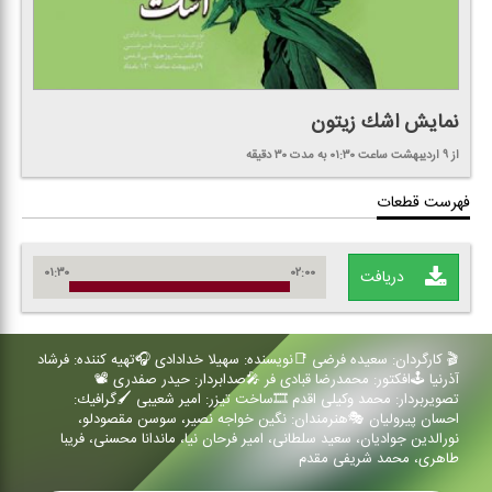
نمایش اشك زیتون
از ۹ اردیبهشت
ساعت ۰۱:۳۰
به مدت ۳۰ دقیقه
فهرست قطعات
۰۱:۳۰
۰۲:۰۰
دریافت
🎬 كارگردان: سعیده فرضی 📑نویسنده: سهیلا خدادادی 🎧تهیه كننده: فرشاد
آذرنیا 🕹️افكتور: محمدرضا قبادی فر 🎤صدابردار: حیدر صفدری 📽️
تصویربردار: محمد وكیلی اقدم 🎞️ساخت تیزر: امیر شعیبی 🖌️گرافیك:
احسان پیرولیان 🎭هنرمندان: نگین خواجه نصیر، سوسن مقصودلو،
نورالدین جوادیان، سعید سلطانی، امیر فرحان نیا، ماندانا محسنی، فریبا
طاهری، محمد شریفی مقدم