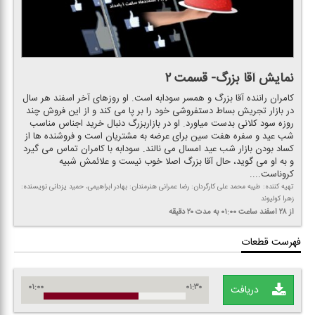
نمایش آقا بزرگ- قسمت ۲
كامران راننده آقا بزرگ و همسر سودابه است. او روزهای آخر اسفند هر سال
در بازار تجریش بساط دستفروشی خود را بر پا می كند و از این فروش چند
روزه سود كلانی بدست میاورد. او در بازاربزرگ دنبال خرید اجناس مناسب
شب عید و سفره هفت سین برای عرضه به مشتریان است و فروشنده ها از
كساد بودن بازار شب عید امسال می نالند. سودابه با كامران تماس می گیرد
و به او می گوید، حال آقا بزرگ اصلا خوب نیست و علائمش شبیه
كروناست....
تهیه كننده: طیبه محمد علی كارگردان: رضا عمرانی هنرمندان: بهادر ابراهیمی، حمید یزدانی نویسنده:
زهرا كولیوند
از ۲۸ اسفند
ساعت ۰۱:۰۰
به مدت ۲۰ دقیقه
فهرست قطعات
۰۱:۰۰
۰۱:۳۰
دریافت