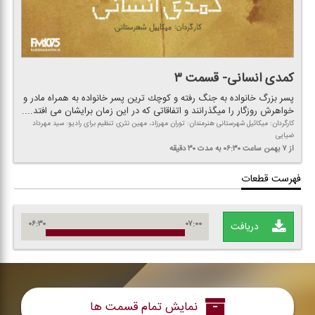
كمدی انسانی- قسمت ۳
پسر بزرگ خانواده به جنگ رفته و كوچك ترین پسر خانواده به همراه مادر و
خواهرش روزگار را میگذرانند و اتفاقاتی كه در این زمان برایشان می افتد....
كارگردان: میكائیل شهرستانی هنرمندان: توران مهرزاد، مهین نثری تنظیم برای رادیو: سید مهرداد
ضیایی
از ۷ بهمن
ساعت ۰۶:۳۰
به مدت ۳۰ دقیقه
فهرست قطعات
۰۶:۳۰
۰۷:۰۰
دریافت
نمایش تمام قسمت ها