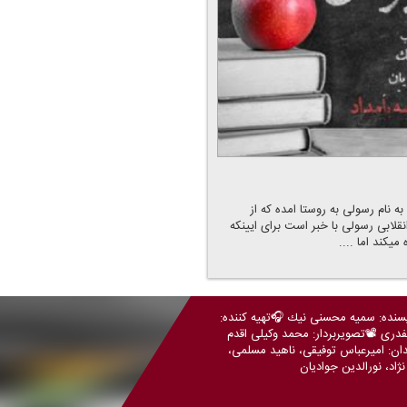
 نام رسولی به روستا امده كه از
لابی رسولی با خبر است برای ایینكه
یكند اما ....
یسنده: سمیه محسنی نیك 🎧تهیه كننده:
فدری 📽️تصویربردار: محمد وكیلی اقدم
دان: امیرعباس توفیقی، ناهید مسلمی،
اد، نورالدین جوادیان