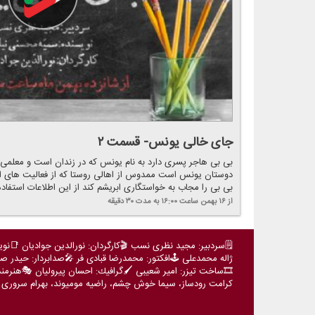
جای خالی یونس- قسمت ۲
بی بی هاجر پسری دارد به نام یونس كه در زندان است و معلمی به
دوستان یونس است ممدوس از اهالی روستا كه از فعالیت های انق
بی بی را مجاب به خواستگاری ابریشم كند از این اطلاعات استفاده م
از ۱۶ بهمن
ساعت ۱۶:۰۰
به مدت ۳۰ دقیقه
🗒️سردبیر: مجید نظری نسب 🎬كارگردان: نورالدین جوادیان 📑نو
ژاله محمدعلی 🕹️افكتور: محمدرضا قبادی فر 🎤صدابردار: حیدر ص
🎞️ساخت تیزر: امیر شعیبی 🖌️گرافیك: احسان پیرولیان 🎭هنرمن
كرامت رودساز، سیما خوش چشم، راضیه مومیوند، بهرام سروری نژ