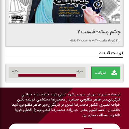
چشم بسته- قسمت ۲
از ۲ تیرماه
ساعت ۰۰:۳۰
به مدت ۳۰ دقیقه
فهرست قطعات
۰۰:۳۰
۰۱:۰۰
دریافت
نویسنده:علیرضا مهربان سردبیر:شهلا دباغی تهیه كننده: نوید جولایی
كارگردان:میر طاهر مظلومی صدابردار:محمدرضا محتشمی گوینده:نگین
خواجه نصیری افكتور:محمدرضا قبادی فر بازیگران:میر طاهر مظلومی،شیما
جانقربان، احمد لشینی،هلن جبارزاده،محمدرضا قلمبر،مهرخ افضلی،فریبا
طاهری،اسداله صمدی پور