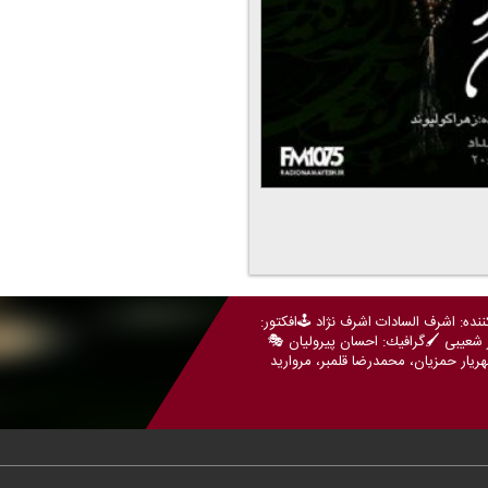
ننده: اشرف السادات اشرف نژاد 🕹️افكتور:
 شعیبی 🖌️گرافیك: احسان پیرولیان 🎭
یار حمزیان، محمدرضا قلمبر، مروارید