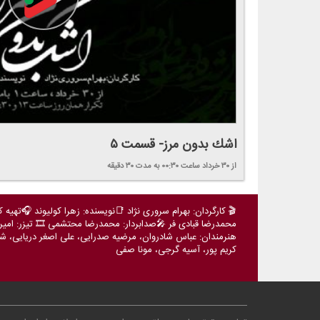
اشك بدون مرز- قسمت ۵
از ۳۰ خرداد
ساعت ۰۰:۳۰
به مدت ۳۰ دقیقه
🎬 كارگردان: بهرام سروری نژاد 📑نویسنده: زهرا كولیوند 🎧تهیه ك
محمدرضا قبادی فر 🎤صدابردار: محمدرضا محتشمی 🎞️ تیزر: امیر
هنرمندان: عباس شادروان، مرضیه صدرایی، علی اصغر دریایی، شهر
كریم پور، آسیه گرجی، مونا صفی