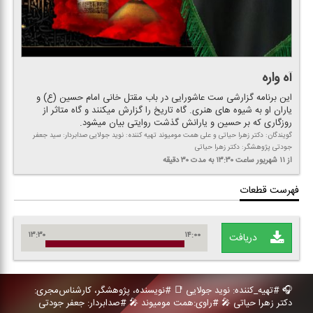
آه واره
این برنامه گزارشی ست عاشورایی در باب مقتل خانی امام حسین (ع) و
یاران او به شیوه های هنری. گاه تاریخ را گزارش میكنند و گاه متاثر از
روزگاری كه بر حسین و یارانش گذشت روایتی بیان میشود.
گویندگان: دكتر زهرا حیاتی و علی همت مومیوند تهیه كننده: نوید جولایی صدابردار: سید جعفر
جودتی پژوهشگر: دكتر زهرا حیاتی
از ۱۱ شهریور
ساعت ۱۳:۳۰
به مدت ۳۰ دقیقه
فهرست قطعات
۱۳:۳۰
۱۴:۰۰
دریافت
🎧 #تهیه_كننده: نوید جولایی 📑 #نویسنده، پژوهشگر، كارشناس‌مجری:
دكتر زهرا حیاتی 🎤 #راوی:همت مومیوند 🎤 #صدابردار: جعفر جودتی