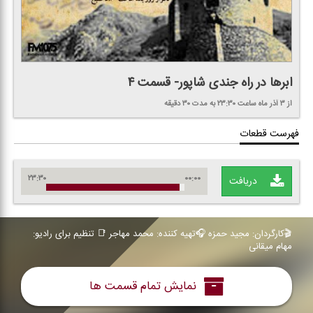
ابرها در راه جندی شاپور- قسمت ۴
از ۳ آذر ماه
ساعت ۲۳:۳۰
به مدت ۳۰ دقیقه
فهرست قطعات
۲۳:۳۰
۰۰:۰۰
دریافت
🎬كارگردان: مجید حمزه 🎧تهیه كننده: محمد مهاجر 📑 تنظیم برای رادیو:
مهام میقانی
نمایش تمام قسمت ها