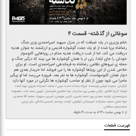
سوغاتی از گذشته- قسمت ۴
خانم وزیری در یك ضیافت كه در منزل سپهبد امیراحمدی وزیر جنگ
رضاشاه برپا شده از او یك جفت گوشواره قدیمی و ارزشمند به عنوان هدیه
دریافت می كند، اما از شب دریافت هدیه مدام در رویاهایی كابوسوار
خودش را جای ایلدا، زنی لر با همان گوشواره ها می بیند كه درگیر جنگ و
حمله ی نیروهای نظامی رضاشاه به فرماندهی امیراحمدی است. او برای
خلاص شدن از این رویاها گوشواره ها را می فروشد اما خریدار بعدی هم
دچار همان كابوسهاست، گوشواره ها به نفر بعد، فیروزه می‌رسد اما او پیگیر
ماجرا می شود چون از نظر او صاحب گوشواره ها نگرانی در مورد آنها دارد
كارگردان: سعیده فرضی نویسنده: فرزانه سادات دست غیبی / محمد احمدزاده هروی تهیه كننده:
فرشاد آذرنیا افكتور: نرگس موسی پور صدابردار: رضا طاهری هنرمندان: شهین نجف زاده، معصومه
عزیزمحمدی، فرشید صمدی پور، احمد لشینی، نازنین مهیمنی، شیرین سپهراد، محمد آقا محمدی،
مونا صفی، محمد مجدزاده، امیرعباس توفیقی، كرامت رودساز، شمسی صادقی، علی زرینی،
محمدسعید سلطانی
از ۸ بهمن
ساعت ۰۲:۳۰
به مدت ۳۰ دقیقه
فهرست قطعات