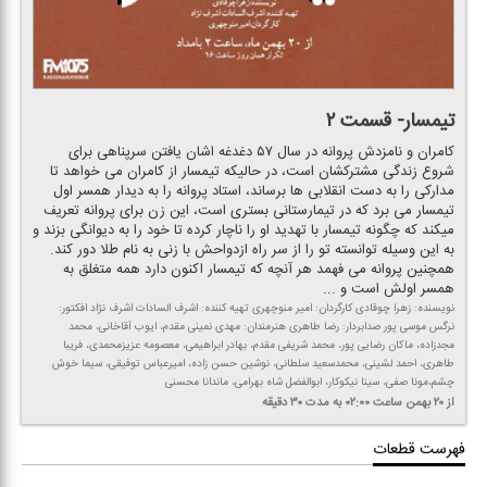
تیمسار- قسمت ۲
كامران و نامزدش پروانه در سال ۵۷ دغدغه اشان یافتن سرپناهی برای
شروع زندگی مشتركشان است، در حالیكه تیمسار از كامران می خواهد تا
مداركی را به دست انقلابی ها برساند، استاد پروانه را به دیدار همسر اول
تیمسار می برد كه در تیمارستانی بستری است، این زن برای پروانه تعریف
میكند كه چگونه تیمسار با تهدید او را ناچار كرده تا خود را به دیوانگی بزند و
به این وسیله توانسته تو را از سر راه ازدواحش با زنی به نام طلا دور كند.
همچنین پروانه می فهمد هر آنچه كه تیمسار اكنون دارد همه متغلق به
همسر اولش است و ...
نویسنده: زهرا چوقادی كارگردان: امیر منوچهری تهیه كننده: اشرف السادات اشرف نژاد افكتور:
نرگس موسی پور صدابردار: رضا طاهری هنرمندان: مهدی نمینی مقدم، ایوب آقاخانی، محمد
مجدزاده، ماكان رضایی پور، محمد شریفی مقدم، بهادر ابراهیمی، معصومه عزیزمحمدی، فریبا
طاهری، احمد لشینی، محمدسعید سلطانی، نوشین حسن زاده، امیرعباس توفیقی، سیما خوش
چشم،مونا صفی، سینا نیكوكار، ابوالفضل شاه بهرامی، ماندانا محسنی
از ۲۰ بهمن
ساعت ۰۲:۰۰
به مدت ۳۰ دقیقه
فهرست قطعات