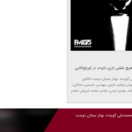
 نقشی بازی نكرده، در اورنج‌كانتیِ
لی گوینده: بهناز بستان دوست افكتور:
ا خوش چشم، نازنین مهیمنی، شمسی صادقی،
ده، مهدی نمینی مقدم، محمد شریفی مقدم
له محمدعلی گوینده: بهناز بستان دوست