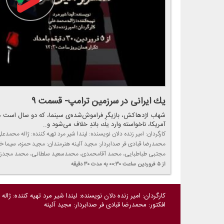
یك ایرانی در سرزمین ترامپ- قسمت ۹
شهاب اژدهاكش، بازیگرِ فراموش‌شده‌ی سینما، كه دو سال است هیچ
آمریكا، ناخواسته وارد یك باندِ خلاف می‌شود و..
كارگردان: امیر زنده دلان نویسنده: لیندا شیر مرد تهیه كننده: ژاله محمدع
محمدرضا قبادی فر صدابردار: مجید آئینه هنرمندان: مجید حمزه، سیم
مجتبی طباطبایی، محمد آقامحمدی، محمدسعید سلطانی، محمد مجدزا
از ۵ فروردین
ساعت ۰۰:۳۰
به مدت ۳۰ دقیقه
كارگردان: امیر زنده دلان نویسنده: لیندا شیر مرد تهیه كننده: ژا
افكتور: محمدرضا قبادی فر صدابردار: مجید آئینه