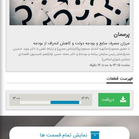
پرسمان
میزان مصرف منابع و بودجه دولت و كاهش انحراف از بودجه
با حضور محمودزاده(تهیه كننده)، مسعودی(كارشناس مجری) و ارتباط تلفنی با دكتر موید حسینی
صدر(مشاور رئیس سازمان برنامه و بودجه) و دكتر محمد حسن نژاد(عضو كمیسیون اقتصادی
مجلس شورای اسلامی)
ساعت ۱۳:۱۵
به مدت ۱۴ دقیقه
فهرست قطعات
۱۳:۰۰
۱۳:۳۰
دریافت
نمایش تمام قسمت ها