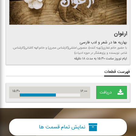
ارغوان
بهاریه ها در شعر و ادب فارسی
با حضور خانم غفاری(تهیه كننده)، منصوبی املشی(كارشناس مجری) و خانم الهه كاشانی(كارشناس،
شاعر، نویسنده و پژوهشگر در حوزه ادبیات)
ایام نوروز
ساعت ۱۵:۳۰
به مدت ۱۸ دقیقه
فهرست قطعات
۱۵:۳۰
۱۶:۰۰
دریافت
نمایش تمام قسمت ها