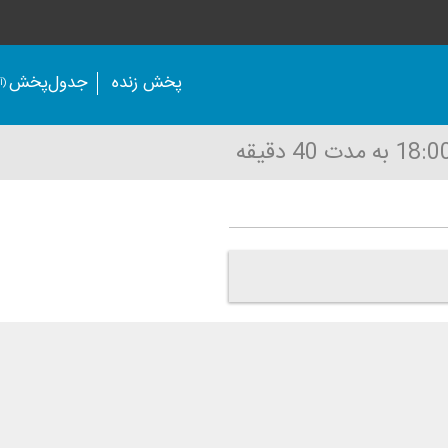
پخش زنده
جدول‌پخش
(آر
به مدت 40 دقیقه