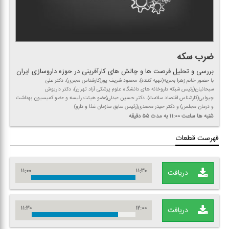
ضرب سكه
بررسی و تحلیل فرصت ها و چالش های كارآفرینی در حوزه داروسازی ایران
با حضور خانم زهرا بحریه(تهیه كننده)، محمود شریف پور(كارشناس مجری)، دكتر علی
سبحانیان(رئیس شبكه داروخانه های دانشگاه علوم پزشكی آزاد تهران)، دكتر داریوش
چیوایی(كارشناس اقتصاد سلامت)، دكتر حسین عبدلی(عضو هیئت رئیسه و عضو كمیسیون بهداشت
و درمان مجلس) و دكتر حیدر محمدی(رئیس سابق سازمان غذا و دارو)
شنبه ها
ساعت ۱۱:۰۰
به مدت ۵۵ دقیقه
فهرست قطعات
۱۱:۰۰
۱۱:۳۰
دریافت
۱۱:۳۰
۱۲:۰۰
دریافت