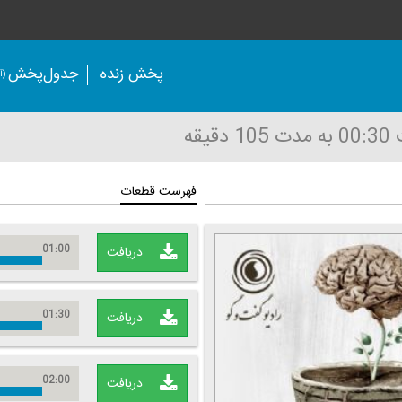
پخش زنده
جدول‌پخش
(آر
00
به مدت 105 دقیقه
فهرست قطعات
01:00
دریافت
01:30
دریافت
02:00
دریافت