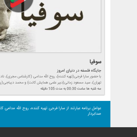
سوفیا
جایگاه فلسفه در دنیای امروز
با حضور سارا فرجی(تهیه كننده)، روح الله مدامی (كارشناس مجری)، نادی
تهران)، سید مسعود زمانی(دبیر علمی همایش كانت) و محمد دیباجی(پ
سه شنبه ها
ساعت 00:30
به مدت 105 دقیقه
عوامل برنامه عبارتند از سارا فرجی تهیه كننده، روح الله مدامی
صدابردار