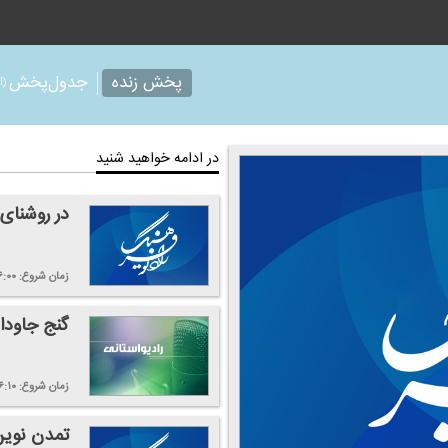
پخش زنده
جدول‌پخش
(آر
در ادامه خواهید شنید
در روشنای
زمان شروع:
۶:۰۰
گنج جاودا
زمان شروع:
۶:۱۰
تمدن نوی