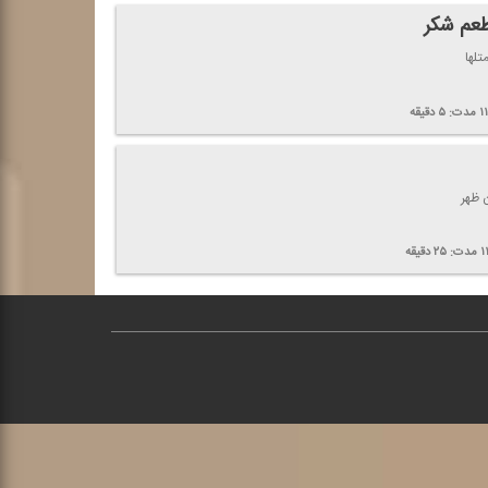
طعم شكر
تلها
۱
مدت:
۵
دقیقه
ن ظهر
۱
مدت:
۲۵
دقیقه