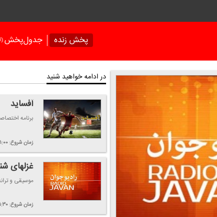
پخش زنده
جدول‌پخش
(آر
در ادامه خواهید شنید
آفساید
برنامه اختصاصی
زمان شروع:
۱:۰۰
غزلهای شن
موسیقی و ترانه
زمان شروع:
۱:۳۰