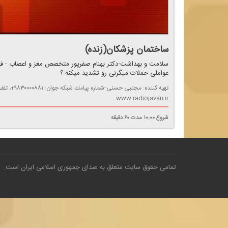
ساختمان پزشكان(زنده)
سلامت و بهداشت-دكتر بهنام صفرپور متخصص مغز و اعصاب - ف
عواملی حملات میگرنی رو تشدید میكنه ؟
www.radiojavan.ir
شروع
۱۰:۰۰
مدت
۶۰
دقیقه
تمامی حقوق سایت متعلق به صدای جمهوری اسلامی ایران است
.