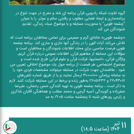
گروه تلاوتِ شبكه رادیویی قرآن برنامه ای شاد و مفرح در جهت تنوع در
برنامه‌سازی و ایجاد فضایی مطلوب و رقابتی سالم و موثر، را با عنوان
"چشمه طوبی" با محوریت مسابقه و با موضوع سبك زندگی، تقدیم
شنوندگان می كند .
«چشمه طوبی» خانه‌ای گرم و صمیمی برای تمامی مخاطبان برنامه است كه
تلاش می‌كند آیات الهی را در زندگی آنها جاری و ساری كند. برنامه چشمه
طوبی فرصت مناسبی برای محك اطلاعات شنوندگان و مخاطبان است و
سؤالات این مسابقه از مفاهیم قرآن، اطلاعات عمومی درباره قرآن كریم،
واژگان قرآنی، دانستنیها، قرائت قرآن و علوم قرآنی طرح شده است و
موضوع اختصاصی هر قسمت از برنامه حول یك موضوع اخلاقی تعیین می
شود . علاقمندان جهت شركت در مسابقه میتوانند مشخصات فردی خود را
به سامانه پیامكی ۳۰۰۰۰۱۰۰ ارسال نمایند و یا از طریق شماره تلفن‌های
۲۲۰۴۳۰۱۷ و ۲۲۰۵۱۶۳۲ به‌طور زنده و برخط در این مسابقه شركت كنند. لازم
به ذكر است ، برنامه چشمه طوبی به تهیه كنندگی حسن رحمانی، علیرضا
صفرزاده و گویندگی آسیه گرجی و محمد مطلب و هماهنگی آقایان شاكری
و زارعی روزهای شنبه تا پنجشنبه ساعت ۱۹:۰۵ به مد
۱۱
تیر
۱۴۰۴ (ساعت ۱۸:۵)