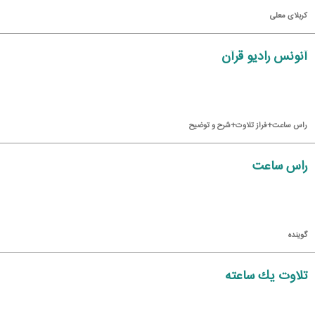
كربلای معلی
آنونس رادیو قرآن
راس ساعت+فراز تلاوت+شرح و توضیح
راس ساعت
گوینده
تلاوت یك ساعته