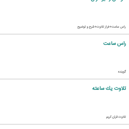
راس ساعت+فراز تلاوت+شرح و توضیح
راس ساعت
گوینده
تلاوت یك ساعته
تلاوت قرآن كریم