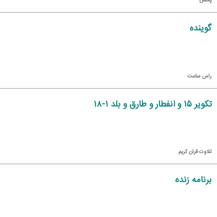
پخش
گوینده
راس ساعت
تكویر ۱۵ و انفطار و طارق و بلد ۱-۱۸
تلاوت قرآن كریم
برنامه زنده