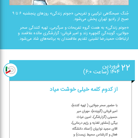
جُنگ صبحگاهی تركیبی و تفریحی «جونم زندگی» روزهای پنجشنبه ۶ تا ۹
صبح از رادیو تهران پخش می‌شود.
«جونم زندگی» به همت گروه تفریحات و سرگرمی، تهیه كنندگی سحر
جولایی، گویندگی گلچهره زند و امیر قربانی؛ گزارشگری مائده علاقمند و
ارتباطات حمیدرضا لشینی تقدیم علاقمندان به برنامه‌های شاد می‌شود.
۲۲
فروردین
۱۴۰۴ (ساعت ۶:۰)
از كدوم كلمه خیلی خوشت میاد
با حضور سحر جولایی ( تهیه كننده)،
امیر قربانی (گوینده)، مهران میر
حسینی (گزارشگر)، امین غیاث
بیگی (مشاور تغذیه و رژیم درمانی)،
آقای مجید نواییان (استاد دانشگاه
فعال و كارشناس محیط زیست) و