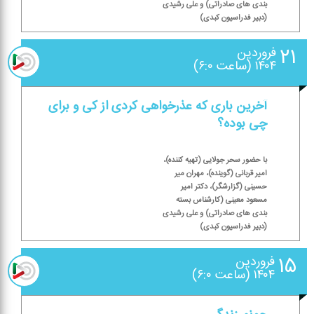
بندی های صادراتی) و علی رشیدی
(دبیر فدراسیون كبدی)
۲۱
فروردین
۱۴۰۴ (ساعت ۶:۰)
آخرین باری كه عذرخواهی كردی از كی و برای
چی بوده؟
با حضور سحر جولایی (تهیه كننده)،
امیر قربانی (گوینده)، مهران میر
حسینی (گزارشگر)، دكتر امیر
مسعود معینی (كارشناس بسته
بندی های صادراتی) و علی رشیدی
(دبیر فدراسیون كبدی)
۱۵
فروردین
۱۴۰۴ (ساعت ۶:۰)