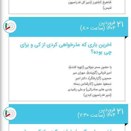
شاهرخ كشاورز (دبیر كل فدراسیون
تنیس)
۲۱
فروردین
۱۴۰۴ (ساعت ۸:۰)
آخرین باری كه عذرخواهی كردی از كی و برای
چی بوده؟
با حضور سحر جولایی (تهیه كننده)،
امیر قربانی (گوینده)، مهران میر
حسینی (گزارشگر)، دكتر امیر
مسعود معینی (كارشناس بسته
بندی های صادراتی) و علی رشیدی
(دبیر فدراسیون كبدی)
۲۱
فروردین
۱۴۰۴ (ساعت ۷:۳۰)