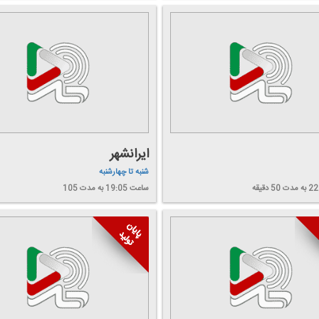
ایرانشهر
شنبه تا چهارشنبه
به مدت 50 دقیقه
ساعت 19:05
به مدت 105