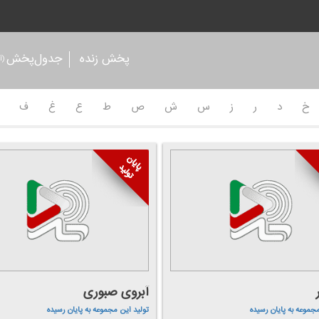
پخش زنده
جدول‌پخش
(آر
خ
د
ر
ز
س
ش
ص
ط
ع
غ
ف
آبروی صبوری
مجموعه به پایان رسیده
تولید این مجموعه به پایان رسیده