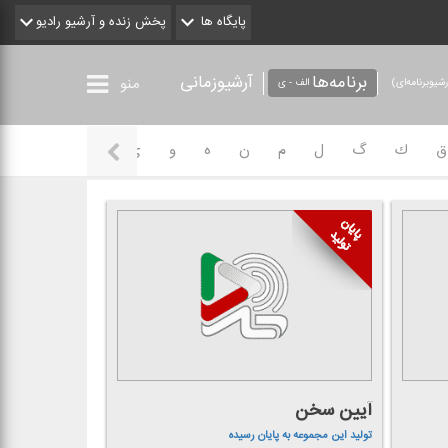
پایگاه ها
پخش زنده و آرشیو رادیو
برنامه‌ها
آرشیوزمانی
منو
شیو‌برنامه‌ای)
الف - ی
ق
ك
گ
ل
م
ن
ه
و
ی
آیین سخن
تولید این مجموعه به پایان رسیده