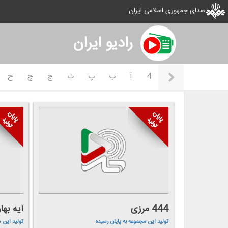
صدای جمهوری اسلامی ایران
رادیو ايران
4
آ
ب
پ
ت
ج
چ
ح
444 مرزی
آیه بهار
تولید این مجموعه به پایان رسیده
تولید این 