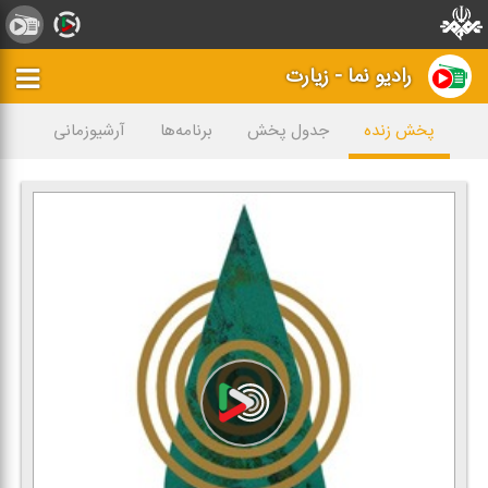
رادیو نما - زیارت
پخش زنده
جدول پخش
برنامه‌ها
آرشیوزمانی