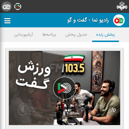
رادیو نما - گفت و گو
پخش زنده
جدول پخش
برنامه‌ها
آرشیوزمانی