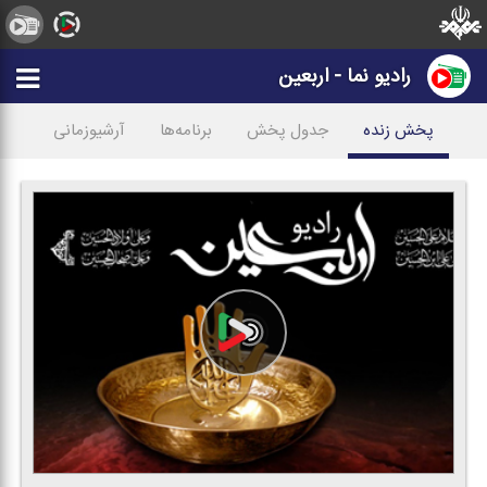
رادیو نما - اربعین
پخش زنده
جدول پخش
برنامه‌ها
آرشیوزمانی