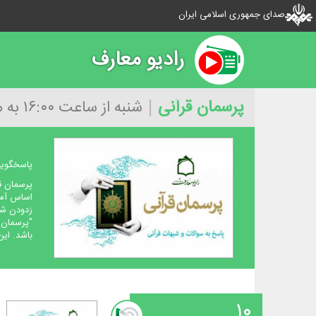
صدای جمهوری اسلامی ایران
رادیو معارف
پرسمان قرآنی
شنبه از ساعت ۱۶:۰۰ به مدت ۴۵ دقیقه
پاسخگویی
پرسمان ق
اساس آموز
زدودن شبه
"پرسمان 
باشد. این برنامه روزهای شن
۱۰