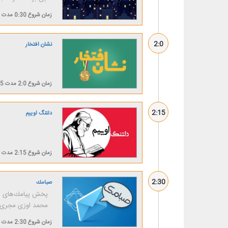
زمان شروع
0:30
مدت
2:0
نشان افتخار
زمان شروع
2:0
مدت
15 د
2:15
دلتنگ اوییم
زمان شروع
2:15
مدت
2:30
صبامك
پخش پیامك‌های شن
محمد اوزی مجری بر
زمان شروع
2:30
مدت