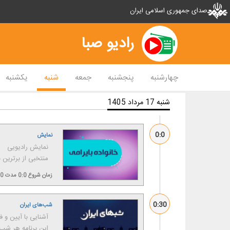
صدای جمهوری اسلامی ایران
رادیو صبا
چهارشنبه
پنجشنبه
جمعه
شنبه
یکشنبه
شنبه 17 مرداد 1405
0:0
نمایش
نمایش رادیویی
منتخبی از برترین 
زمان شروع
0:0
مدت
30 د
0:30
شب‌های ایران
آشنایی با آیین و 
این برنامه هر شب 