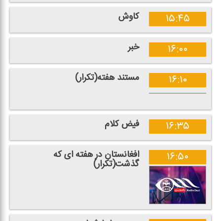
كاوش
۱۵:۴۵
خبر
۱۶:۰۰
مستند هفته(تكرار)
۱۶:۱۰
فیض كلام
۱۶:۳۵
افغانستان در هفته ای كه
۱۶:۵۰
گذشت(تكرار)