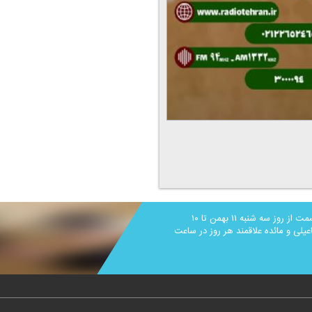
یه روستا؛ یه عالمه رأی به همت گروه ورزش و تفریحات در ۹۴ قسمت از روز سه شنبه ۱۱ بهمن تا ۱۰
یلی و مائده علاقمند هر روز در ساعت