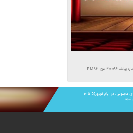
سینمای خانوادگی به تهیه كنندگی یاسمن طاهری و گویندگی مهدی مجنونی، در ایام نوروز(۵ تا ۱۰