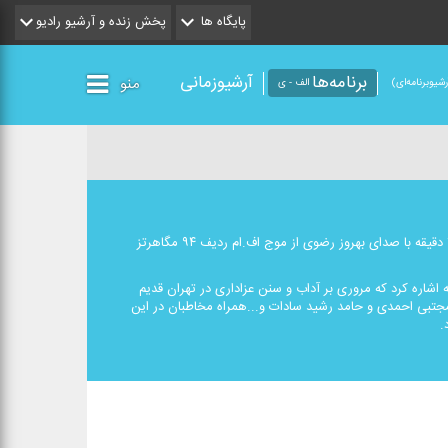
پایگاه ها
پخش زنده و آرشیو رادیو
برنامه‌ها
آرشیوزمانی
منو
شیو‌برنامه‌ای)
الف - ی
ویژه برنامه «سقاخانه» در دهه اول محرم هر روز به جز تاسوعا و عاشورای حسینی از ساعت ۱۴:۴۵ دقیقه با صدای بهروز رضوی از موج اف.ام ردیف ۹۴ مگاهرتز
اشاره كرد كه مروری بر آداب و سنن عزاداری در تهران قدیم
جتبی احمدی و حامد رشید سادات و...همراه مخاطبان در این
.