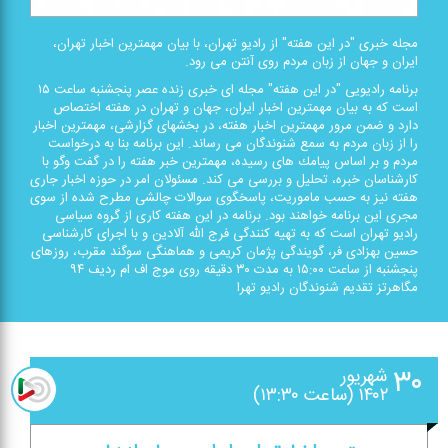
مجله خبری "در این هفته" از رادیو تهران، با بیان مهمترین اخبار تهران،
ایران و جهان از زبان مردم روی آنتن می رود.
برنامه رادیویی "در این هفته" مجله ای خبری زنده عصر پنجشنبه ساعت ۱۵
است كه به بیان مهمترین اخبار ایران، جهان و تهران در هفته اختصاص
دارد و ضمن مرور مهمترین اخبار هفته، در بخشهای گزارشی، مهمترین اخبار
را از زبان مردم به سمع شنوندگان می رساند. این برنامه بنا به درخواست
مردم و بر اساس پیامك های رسیده، مهمترین خبر هفته را در گفت وگو با
كارشناسان خبره، تحلیل و بررسی می كند. مسئولان امر در حوزه اخبار جاری
هفته نیز به حسب ماموریت، پاسخگوی سوالات چالشی مطرح شده از سوی
مجری این برنامه خواهند بود. برنامه در این هفته كاری از گروه سیاسی
رادیو تهران است كه به تهیه كنندگی فرج الله آلادین و با اجرای كارشناسی
حسین بهزادی فر، گویندگی پژمان كریمی و هماهنگی سوگند مقرب، روزهای
پنجشنبه از ساعت ۱۵:۰۰ به مدت ۳۰ دقیقه روی موج اف ام ردیف ۹۴
مگاهرتز تقدیم شنوندگان رادیو تهرا
۳۰
شهریور
۱۴۰۲ (ساعت ۱۳:۳۰)