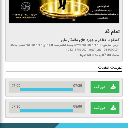
تمام قد
گفتگو با مفاخر و چهره های ماندگار ملی
آدرس اینترنتی: www.radiotehran.ir پست الكترونیك: radiotehran@irib.ir شماره پیامك:
983000094+ تلفن گویا: 982127860094+
ساعت 07:00
به مدت 60 دقیقه
فهرست قطعات
07:00
07:30
دریافت
07:30
08:00
دریافت